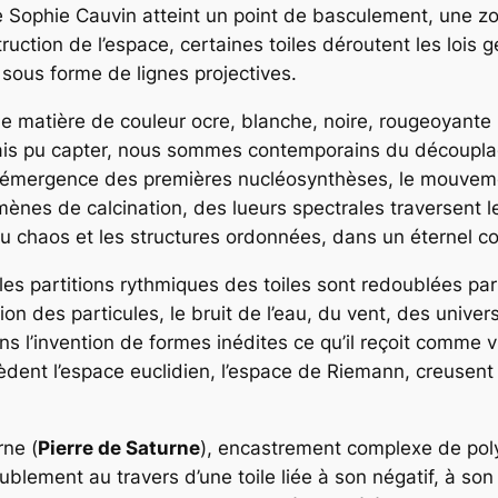
ue Sophie Cauvin atteint un point de basculement, une z
truction de l’espace, certaines toiles déroutent les lois
 sous forme de lignes projectives.
 de matière de couleur ocre, blanche, noire, rougeoyante
ais pu capter, nous sommes contemporains du découpla
L’émergence des premières nucléosynthèses, le mouvement
ènes de calcination, des lueurs spectrales traversent le
 du chaos et les structures ordonnées, dans un éternel c
les partitions rythmiques des toiles sont redoublées pa
 des particules, le bruit de l’eau, du vent, des univers 
dans l’invention de formes inédites ce qu’il reçoit comme
dent l’espace euclidien, l’espace de Riemann, creusent 
ne (
Pierre de Saturne
), encastrement complexe de poly
blement au travers d’une toile liée à son négatif, à son « 