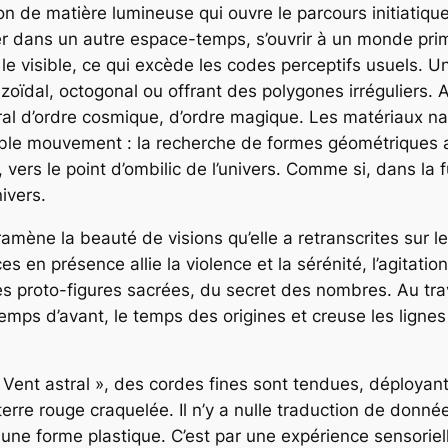
llon de matière lumineuse qui ouvre le parcours initiati
ntrer dans un autre espace-temps, s’ouvrir à un monde pri
le visible, ce qui excède les codes perceptifs usuels. 
pézoïdal, octogonal ou offrant des polygones irréguliers
ral d’ordre cosmique, d’ordre magique. Les matériaux nat
uble mouvement : la recherche de formes géométriques a
vers le point d’ombilic de l’univers. Comme si, dans la 
nivers.
ramène la beauté de visions qu’elle a retranscrites sur le
es en présence allie la violence et la sérénité, l’agitat
 des proto-figures sacrées, du secret des nombres. Au tr
emps d’avant, le temps des origines et creuse les lignes
 « Vent astral », des cordes fines sont tendues, déploy
erre rouge craquelée. Il n’y a nulle traduction de donné
 une forme plastique. C’est par une expérience sensorie