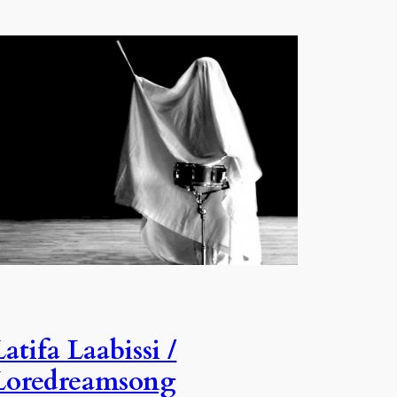
Latifa Laabissi /
Loredreamsong