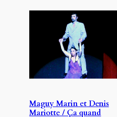
Maguy Marin et Denis
Mariotte / Ça quand