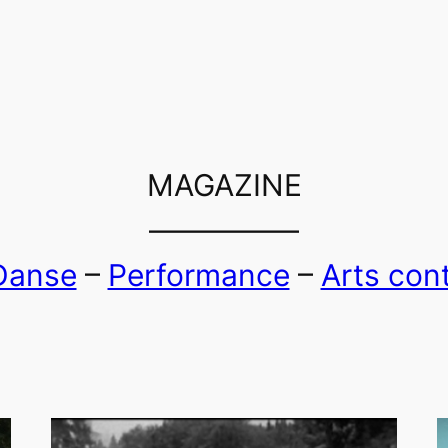
MAGAZINE
—————
Danse
–
Performance
–
Arts con