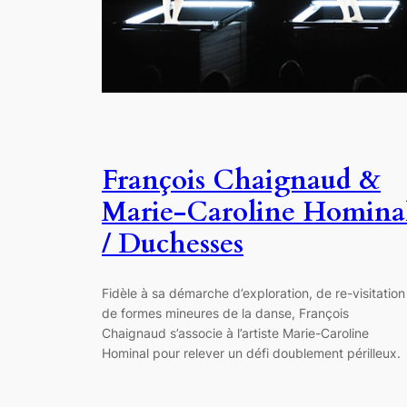
François Chaignaud &
Marie-Caroline Homina
/ Duchesses
Fidèle à sa démarche d’exploration, de re-visitation
de formes mineures de la danse, François
Chaignaud s’associe à l’artiste Marie-Caroline
Hominal pour relever un défi doublement périlleux.