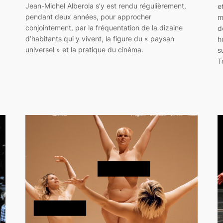
Jean-Michel Alberola s’y est rendu régulièrement,
e
pendant deux années, pour approcher
m
conjointement, par la fréquentation de la dizaine
d
d’habitants qui y vivent, la figure du « paysan
h
universel » et la pratique du cinéma.
s
T