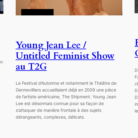
Young Jean Lee /
Untitled Feminist Show
in
au T2G
D
F
Le Festival d’Automne et notamment le Théâtre de
c
Gennevilliers accueillaient déjà en 2009 une pièce
D
de l’artiste américaine, The Shipment. Young Jean
D
Lee est désormais connue pour sa façon de
i
s’attaquer de manière frontale à des sujets
l
dérangeants, complexes, délicats.