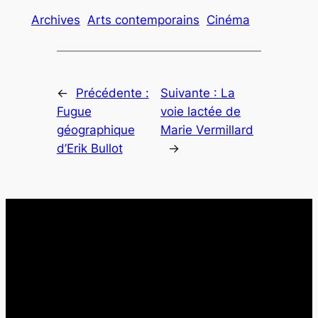
Archives
Arts contemporains
Cinéma
←
Précédente :
Suivante :
La
Fugue
voie lactée de
géographique
Marie Vermillard
d’Erik Bullot
→