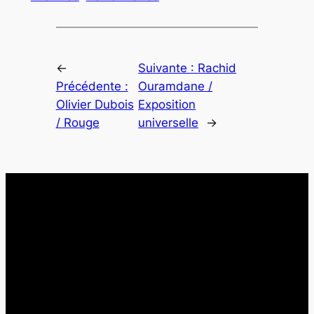
←
Suivante :
Rachid
Précédente :
Ouramdane /
Olivier Dubois
Exposition
/ Rouge
universelle
→