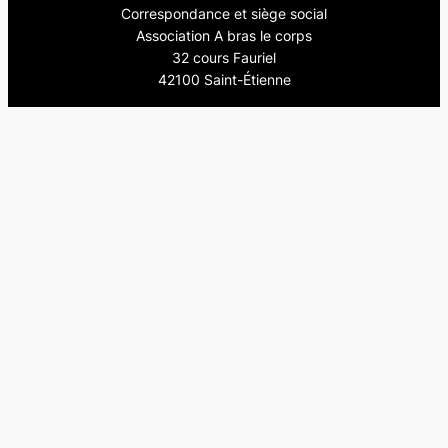
Correspondance et siège social
Association A bras le corps
32 cours Fauriel
42100 Saint-Étienne
mail : toutcontrelamachine@gmail.com
FOLLOW US
Facebook
Viméo