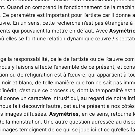
t. Quand on comprend le fonctionnement de la machine,
 Ce paramètre est important pour l’artiste car il donne 
uvre. En un sens, cette recherche n’est pas étrangère à 
ments qui pouvaient la mettre en défaut. Avec
Asymétri
 où elles se font une relation dynamique œuvre / spec
roge la responsabilité, celle de l’artiste ou de l’œuvre
nous y faisons affecte l’ensemble de ce présent, et co
tion ou de refiguration est à l’œuvre, qui appartient à t
 noir et blanc, de telle manière que l’on ne sait pas im
a d’inédit, c’est que ce processus, dont la temporalité es
 donne un caractère intrusif qui, au regard de notre int
ous fait découvrir l’autre, cet autre présent à nos côtés 
des images diffusées.
Asymétries
, en ce sens, retourne
de la monstration. Une autre question adressée au dispo
images témoignent de ce qui se joue ici et ce qu’elles f