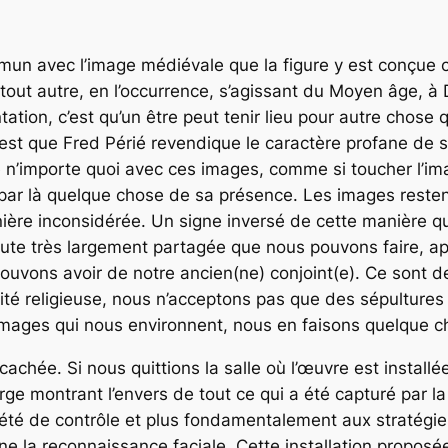
mun avec l’image médiévale que la figure y est conçue 
ut autre, en l’occurrence, s’agissant du Moyen âge, à Di
tation, c’est qu’un être peut tenir lieu pour autre chos
c’est que Fred Périé revendique le caractère profane de
e n’importe quoi avec ces images, comme si toucher l’ima
 par là quelque chose de sa présence. Les images resten
ière inconsidérée. Un signe inversé de cette manière qu
oute très largement partagée que nous pouvons faire, a
 pouvons avoir de notre ancien(ne) conjoint(e). Ce sont
ilité religieuse, nous n’acceptons pas que des sépultures
mages qui nous environnent, nous en faisons quelque c
achée. Si nous quittions la salle où l’œuvre est installée
ge montrant l’envers de tout ce qui a été capturé par la
ciété de contrôle et plus fondamentalement aux stratégi
e la reconnaissance faciale. Cette installation proposée