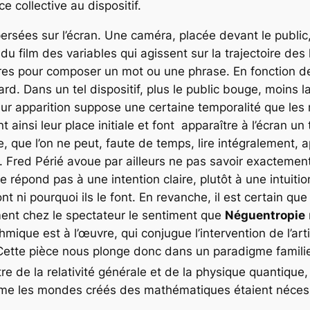
 collective au dispositif.
persées sur l’écran. Une caméra, placée devant le public, 
 film des variables qui agissent sur la trajectoire des le
tres pour composer un mot ou une phrase. En fonction des
d. Dans un tel dispositif, plus le public bouge, moins l
leur apparition suppose une certaine temporalité que les
 ainsi leur place initiale et font apparaître à l’écran un 
, que l’on ne peut, faute de temps, lire intégralement, 
on. Fred Périé avoue par ailleurs ne pas savoir exactemen
 répond pas à une intention claire, plutôt à une intuition
ont ni pourquoi ils le font. En revanche, il est certain q
ment chez le spectateur le sentiment que
Néguentropie
que est à l’œuvre, qui conjugue l’intervention de l’artis
 Cette pièce nous plonge donc dans un paradigme famili
tre de la relativité générale et de la physique quantique,
 même les mondes créés des mathématiques étaient néces