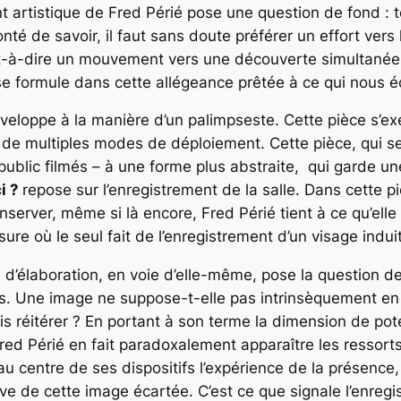
artistique de Fred Périé pose une question de fond : tou
onté de savoir, il faut sans doute préférer un effort vers
st-à-dire un mouvement vers une découverte simultanée d
e formule dans cette allégeance prêtée à ce qui nous 
eloppe à la manière d’un palimpseste. Cette pièce s’ex
re de multiples modes de déploiement. Cette pièce, qui
 le public filmés – à une forme plus abstraite, qui garde
ci ?
repose sur l’enregistrement de la salle. Dans cette piè
server, même si là encore, Fred Périé tient à ce qu’elle
ure où le seul fait de l’enregistrement d’un visage indui
 d’élaboration, en voie d’elle-même, pose la question d
ites. Une image ne suppose-t-elle pas intrinsèquement e
is réitérer ? En portant à son terme la dimension de pote
Fred Périé en fait paradoxalement apparaître les ressorts
au centre de ses dispositifs l’expérience de la présence, 
ive de cette image écartée. C’est ce que signale l’enreg