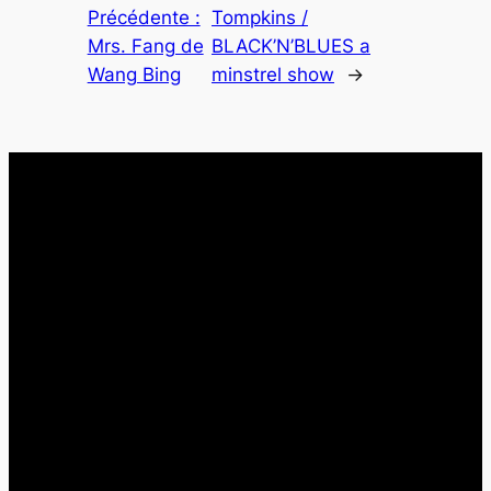
Précédente :
Tompkins /
Mrs. Fang de
BLACK’N’BLUES a
Wang Bing
minstrel show
→