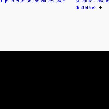
tige. Interactions sensitives avec
Suivante :
Vive l
di Stefano
→