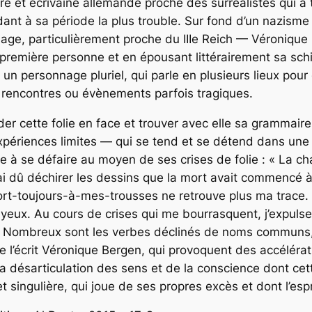
ntre et écrivaine allemande proche des surréalistes qui a
dant à sa période la plus trouble. Sur fond d’un nazism
riage, particulièrement proche du IIIe Reich — Véronique
a première personne et en épousant littérairement sa sc
 un personnage pluriel, qui parle en plusieurs lieux pou
 rencontres ou évènements parfois tragiques.
 cette folie en face et trouver avec elle sa grammaire. 
ériences limites — qui se tend et se détend dans une 
 à se défaire au moyen de ses crises de folie : « La cha
ai dû déchirer les dessins que la mort avait commencé à ro
ort-toujours-à-mes-trousses ne retrouve plus ma trace.
ux. Au cours de crises qui me bourrasquent, j’expulse l
» Nombreux sont les verbes déclinés de noms communs, 
 l’écrit Véronique Bergen, qui provoquent des accélérat
a désarticulation des sens et de la conscience dont cett
et singulière, qui joue de ses propres excès et dont l’espr