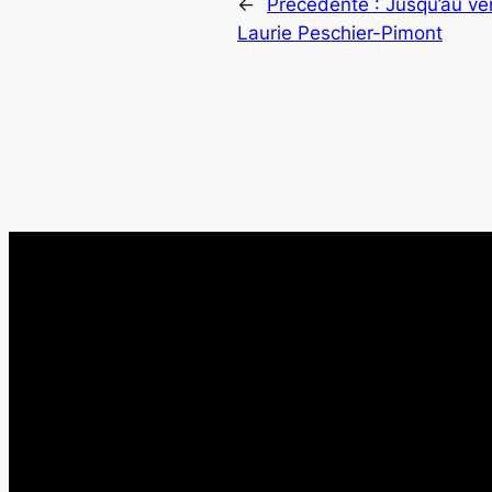
←
Précédente :
Jusqu’au ver
Laurie Peschier-Pimont