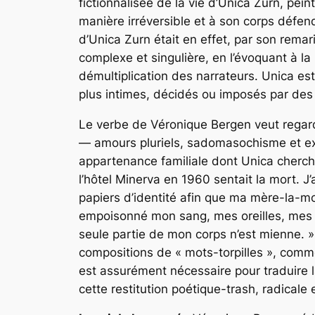
fictionnalisée de la vie d’Unica Zurn, pei
manière irréversible et à son corps défen
d’Unica Zurn était en effet, par son rema
complexe et singulière, en l’évoquant à l
démultiplication des narrateurs. Unica est
plus intimes, décidés ou imposés par des
Le verbe de Véronique Bergen veut regarder
— amours pluriels, sadomasochisme et exp
appartenance familiale dont Unica cherche
l’hôtel Minerva en 1960 sentait la mort. J’
papiers d’identité afin que ma mère-la-m
empoisonné mon sang, mes oreilles, mes ye
seule partie de mon corps n’est mienne. 
compositions de « mots-torpilles », comme
est assurément nécessaire pour traduire l
cette restitution poétique-trash, radicale 