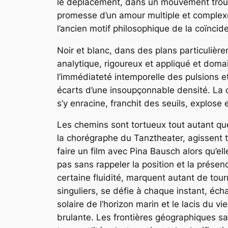
le déplacement, dans un mouvement trouble
promesse d’un amour multiple et complex
l’ancien motif philosophique de
la coïncid
Noir et blanc, dans des plans particulièr
analytique, rigoureux et appliqué et domaine
l’immédiateté intemporelle des pulsions et
écarts d’une insoupçonnable densité. La c
s’y enracine, franchit des seuils, explose e
Les chemins sont tortueux tout autant que
la chorégraphe du Tanztheater, agissent te
faire un film avec Pina Bausch alors qu’elle
pas sans rappeler la position et la présen
certaine fluidité, marquent autant de tourn
singuliers, se défie à chaque instant, éc
solaire de l’horizon marin et le lacis du v
brulante. Les frontières géographiques sa