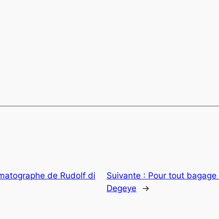
ématographe de Rudolf di
Suivante :
Pour tout bagage 
Degeye
→