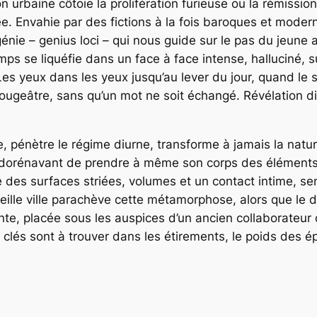
ion urbaine côtoie la prolifération furieuse ou la rémissi
Envahie par des fictions à la fois baroques et modernist
nie – genius loci – qui nous guide sur le pas du jeune ar
mps se liquéfie dans un face à face intense, halluciné, su
Les yeux dans les yeux jusqu’au lever du jour, quand le so
ougeâtre, sans qu’un mot ne soit échangé. Révélation 
 pénètre le régime diurne, transforme à jamais la natur
t dorénavant de prendre à même son corps des éléments 
e des surfaces striées, volumes et un contact intime, s
vieille ville parachève cette métamorphose, alors que le d
te, placée sous les auspices d’un ancien collaborateur
clés sont à trouver dans les étirements, le poids des ép