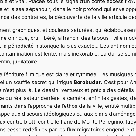
 et vital. Placée sous le signe d’un conte excessif d’A
e
et laisse s’épanouir, dans le noir profond qui enveloppe
ence des contraires
, la découverte de la ville articule d
ement graphiques, et couleurs saturées, qui éclaboussen
 onirique, cru, libéré, affranchi des tabous ; ville moderne
 la périodicité historique la plus exacte… Les antinomie
ontamination est lente, mais inexorable. La danse se ni
nfin, jubilatoire.
 l’écriture filmique est claire et rythmée. Les musiques
l un souffle secret qui irrigue
Borobudur
. C’est pour A
 n’est plus là
. Le dessin, vertueux et précis des détails 
ce du réalisateur derrière la caméra, enfin les gestes, d
ants dans l’approche de l’ethos de la ville, entité multi
happe aux discours idéologiques ou aux plans d’aménageme
ieux centre blotti contre le flanc de Monte Pellegrino, lab
ns cesse redéfinies par les flux migratoires engendrent 