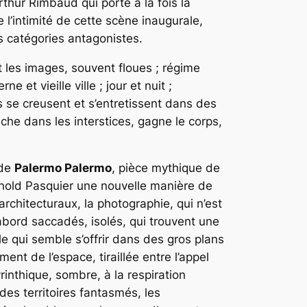
rthur Rimbaud qui porte à la fois
la
 l’intimité de cette scène inaugurale,
es catégories antagonistes.
t les images, souvent floues ; régime
 et vieille ville ; jour et nuit ;
s se creusent et s’entretissent dans des
che dans les interstices, gagne le corps,
 de
Palermo Palermo
, pièce mythique de
rnold Pasquier une nouvelle manière de
architecturaux, la photographie, qui n’est
’abord saccadés, isolés, qui trouvent une
ple qui semble s’offrir dans des gros plans
nt de l’espace, tiraillée entre l’appel
yrinthique, sombre, à la respiration
des territoires fantasmés, les